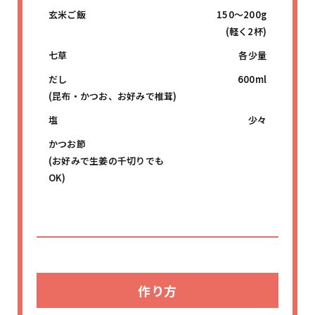
玄米ご飯
150〜200g
(軽く2杯)
七草
各少量
だし
600ml
(昆布・かつお、お好みで椎茸)
塩
少々
かつお節
(お好みで生姜の千切りでも
OK)
作り方