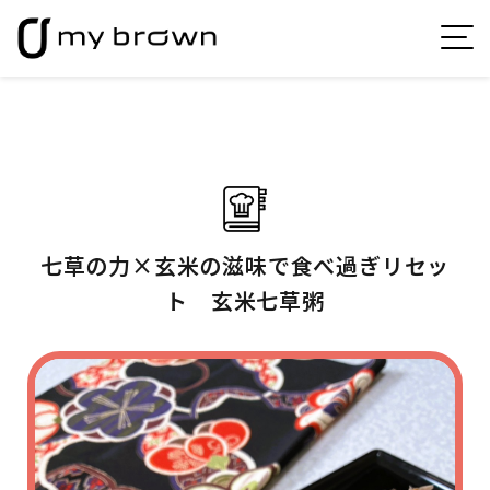
七草の力×玄米の滋味で食べ過ぎリセッ
ト 玄米七草粥