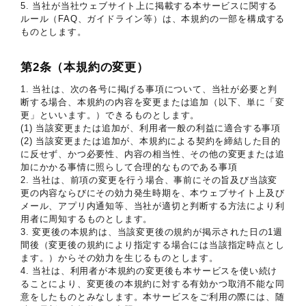
5. 当社が当社ウェブサイト上に掲載する本サービスに関する
ルール（FAQ、ガイドライン等）は、本規約の一部を構成する
ものとします。
第2条（本規約の変更）
1. 当社は、次の各号に掲げる事項について、当社が必要と判
断する場合、本規約の内容を変更または追加（以下、単に「変
更」といいます。）できるものとします。
(1) 当該変更または追加が、利用者一般の利益に適合する事項
(2) 当該変更または追加が、本規約による契約を締結した目的
に反せず、かつ必要性、内容の相当性、その他の変更または追
加にかかる事情に照らして合理的なものである事項
2. 当社は、前項の変更を行う場合、事前にその旨及び当該変
更の内容ならびにその効力発生時期を、本ウェブサイト上及び
メール、アプリ内通知等、当社が適切と判断する方法により利
用者に周知するものとします。
3. 変更後の本規約は、当該変更後の規約が掲示された日の1週
間後（変更後の規約により指定する場合には当該指定時点とし
ます。）からその効力を生じるものとします。
4. 当社は、利用者が本規約の変更後も本サービスを使い続け
ることにより、変更後の本規約に対する有効かつ取消不能な同
意をしたものとみなします。本サービスをご利用の際には、随