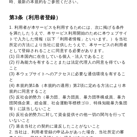
時、最新の本規約をご参照ください。
第3条（利用者登録）
1. 利用者が本サービスを利用するためには、次に掲げる条件
を満たしたうえで、本サービス利用開始のために本ウェブサイ
トで入力した情報（以下「利用者情報」といいます。）を当社
所定の方法により当社に提供したうえで、本サービスの利用者
として登録されることに同意する必要があります。
(1) 日本国内に在住している個人・法人であること
(2) 行為能力を有することまたは法定代理人の同意を得ている
こと
(3) 本ウェブサイトへのアクセスに必要な通信環境を有するこ
と
(4) 本規約第1条（本規約の適用）第2項に定める方法により本
規約に同意すること
(5) 反社会的勢力（暴力団、暴力団員、暴力団準構成員、暴力
団関係企業、総会屋、社会運動等標榜ゴロ、特殊知能暴力集団
等）に該当しないこと
(6) 反社会的勢力に対して資金提供その他一切の関与を行って
いないこと
(7) 過去当社との契約に違反したことがないこと
2. 当社は、利用者登録の申込みがあった場合、当社所定の審