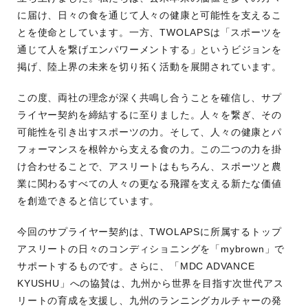
に届け、日々の食を通じて人々の健康と可能性を支えるこ
とを使命としています。一方、TWOLAPSは「スポーツを
通じて人を繋げエンパワーメントする」というビジョンを
掲げ、陸上界の未来を切り拓く活動を展開されています。
この度、両社の理念が深く共鳴し合うことを確信し、サプ
ライヤー契約を締結するに至りました。人々を繋ぎ、その
可能性を引き出すスポーツの力。そして、人々の健康とパ
フォーマンスを根幹から支える食の力。この二つの力を掛
け合わせることで、アスリートはもちろん、スポーツと農
業に関わるすべての人々の更なる飛躍を支える新たな価値
を創造できると信じています。
今回のサプライヤー契約は、TWOLAPSに所属するトップ
アスリートの日々のコンディショニングを「mybrown」で
サポートするものです。さらに、「MDC ADVANCE
KYUSHU」への協賛は、九州から世界を目指す次世代アス
リートの育成を支援し、九州のランニングカルチャーの発