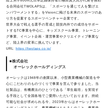
陸上男子800m元日本記録保持者の横田真人氏が代表を務め
る合同会社TWOLAPSは、「スポーツを通じて人を繋げエ
ンパワーメントする」をVisionに掲げる未来のスポーツのあ
り方を提案するスポーツベンチャー企業です。
世界大会で戦える選手の育成と競技内外での成功をサポー
トするTC事業を中心に、キッズスクール事業、トレーニン
グ事業、イベント企画・運営事業やクリエイティブ事業な
ど、陸上界の変革に挑んでいます。
URL:
https://twolaps.co.jp/
■株式会社
オーレックホールディングス
オーレックは1948年の創業以来、小型農業機械の製造を中
心にこだわりのものづくりで事業を営んで参りました。当
社製品は、有機農法のひとつである「草生栽培」を実現す
る手段として全国各地でご愛用いただいております。持続
可能な社会が求められる今、2023年からはオーレックホー
ルディングスとして、農業機械はもちろんのこと、農業発