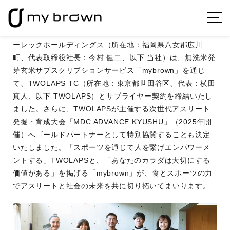
農業機械メーカーとして70年以上の歴史を持つ株式会社オ
ーレックホールディングス（所在地：福岡県八女郡広川
町、代表取締役社長：今村 健二、以下 当社）は、無洗米発
芽玄米サブスクリプションサービス「mybrown」を通じ
て、TWOLAPS TC（所在地：東京都世田谷区、代表：横田
真人、以下 TWOLAPS）とサプライヤー契約を締結いたし
ました。さらに、TWOLAPSが主催する次世代アスリート
発掘・育成大会「MDC ADVANCE KYUSHU」（2025年開
催）へゴールドパートナーとして特別協賛することも決定
いたしました。「スポーツを通じて人を繋げエンパワーメ
ントする」TWOLAPSと、「あなたのカラダは大切にする
価値がある」を掲げる「mybrown」が、食とスポーツの力
でアスリートと社会の未来を共に切り拓いてまいります。