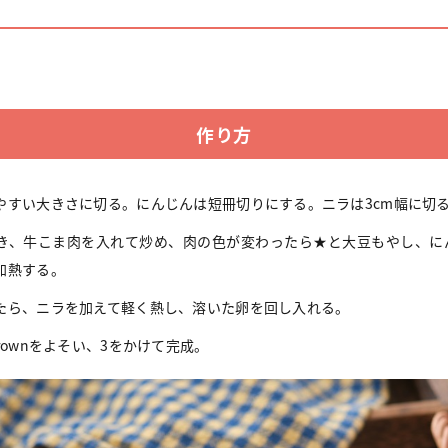
作り方
やすい大きさに切る。にんじんは短冊切りにする。ニラは3cm幅に切
き、牛こま肉を入れて炒め、肉の色が変わったら★と大豆もやし、に
加熱する。
たら、ニラを加えて軽く熱し、溶いた卵を回し入れる。
rownをよそい、3をかけて完成。