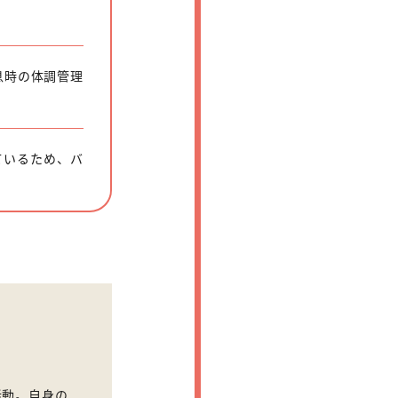
息時の体調管理
ているため、バ
活動。自身の