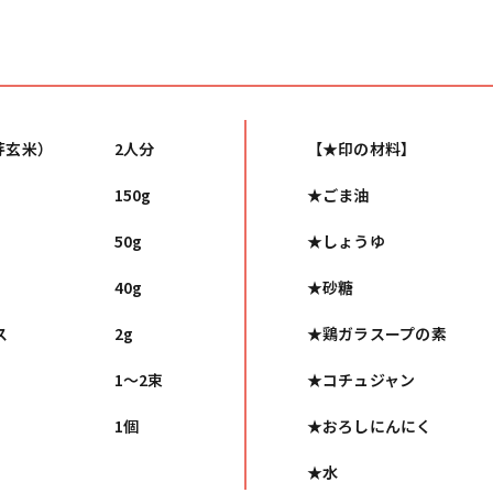
発芽玄米）
2人分
【★印の材料】
150g
★ごま油
50g
★しょうゆ
40g
★砂糖
ス
2g
★鶏ガラスープの素
1～2束
★コチュジャン
1個
★おろしにんにく
★水