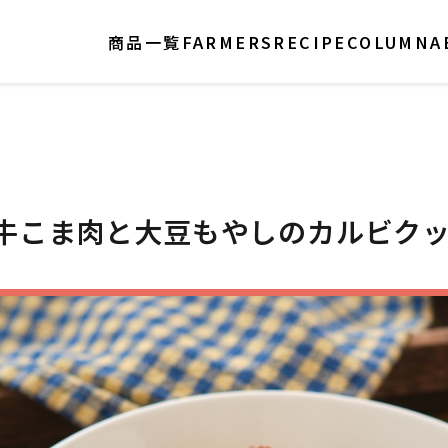
商品一覧
FARMERS
RECIPE
COLUMN
A
牛こま肉と大豆もやしのカルビク