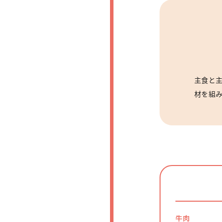
主食と
材を組
牛肉