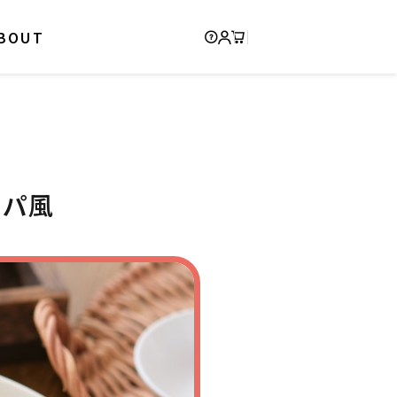
BOUT
ッパ風