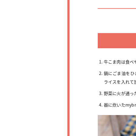
牛こま肉は食べ
鍋にごま油をひ
ライスを入れて
野菜に火が通っ
器に炊いたmyb