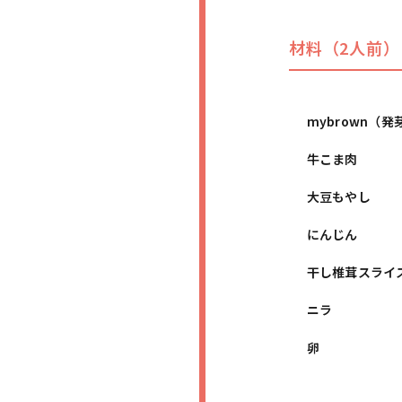
材料（2人前）
mybrown（
牛こま肉
大豆もやし
にんじん
干し椎茸スライ
ニラ
卵