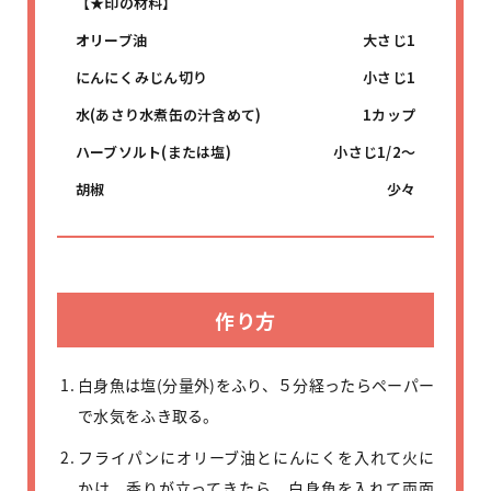
【★印の材料】
オリーブ油
大さじ1
にんにくみじん切り
小さじ1
水(あさり水煮缶の汁含めて)
1カップ
ハーブソルト(または塩)
小さじ1/2～
胡椒
少々
作り方
白身魚は塩(分量外)をふり、５分経ったらペーパー
で水気をふき取る。
フライパンにオリーブ油とにんにくを入れて火に
かけ、香りが立ってきたら、白身魚を入れて両面