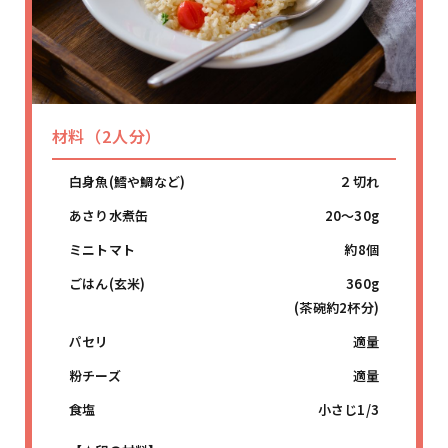
材料（2人分）
白身魚(鱈や鯛など)
２切れ
あさり水煮缶
20～30g
ミニトマト
約8個
ごはん(玄米)
360g
(茶碗約2杯分)
パセリ
適量
粉チーズ
適量
食塩
小さじ1/3