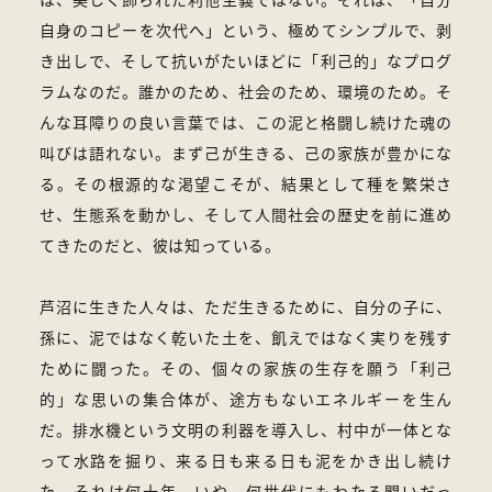
自身のコピーを次代へ」という、極めてシンプルで、剥
き出しで、そして抗いがたいほどに「利己的」なプログ
ラムなのだ。誰かのため、社会のため、環境のため。そ
んな耳障りの良い言葉では、この泥と格闘し続けた魂の
叫びは語れない。まず己が生きる、己の家族が豊かにな
る。その根源的な渇望こそが、結果として種を繁栄さ
せ、生態系を動かし、そして人間社会の歴史を前に進め
てきたのだと、彼は知っている。
芦沼に生きた人々は、ただ生きるために、自分の子に、
孫に、泥ではなく乾いた土を、飢えではなく実りを残す
ために闘った。その、個々の家族の生存を願う「利己
的」な思いの集合体が、途方もないエネルギーを生ん
だ。排水機という文明の利器を導入し、村中が一体とな
って水路を掘り、来る日も来る日も泥をかき出し続け
た。それは何十年、いや、何世代にもわたる闘いだっ