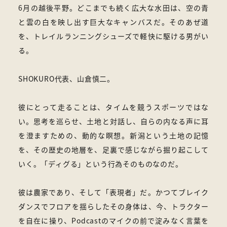
6月の越後平野。どこまでも続く広大な水田は、空の青
と雲の白を映し出す巨大なキャンバスだ。そのあぜ道
を、トレイルランニングシューズで軽快に駆ける男がい
る。
SHOKURO代表、山倉慎二。
彼にとって走ることは、タイムを競うスポーツではな
い。思考を巡らせ、土地と対話し、自らの内なる声に耳
を澄ますための、動的な瞑想。新潟という土地の記憶
を、その歴史の地層を、足裏で感じながら掘り起こして
いく。「ディグる」という行為そのものなのだ。
彼は農家であり、そして「表現者」だ。かつてブレイク
ダンスでフロアを揺らしたその身体は、今、トラクター
を自在に操り、Podcastのマイクの前で淀みなく言葉を