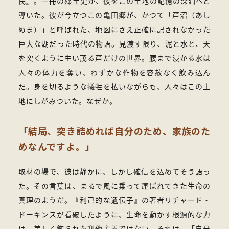
民』。一冊の郷土史が、彼をこの土地の記憶の深淵へと
導いた。彼が今立つこの亀田郷が、かつて「芦沼（あし
ぬま）」と呼ばれた、地図にさえ正確に記されなかった
巨大な湖だった時代の物語。見渡す限り、泥と水と、天
を突くように生い茂る芦だけの世界。腰まで浸かる水は
人々の体力を奪い、わずかな作物を容赦なく飲み込ん
だ。身を切るような犠牲を払いながらも、人々はこの土
地にしがみついた。なぜか。
「結局、突き詰めれば自分のため、家族のた
めなんですよ。」
取材の場で、彼は静かに、しかし確信を込めてそう語っ
た。その言葉は、まるで風に乗って運ばれてきた生命の
真理のようだ。『利己的な遺伝子』の著者リチャード・
ドーキンスが看破したように、生命を動かす根源的な力
は、美しく飾られた利他主義ではない。それは、「自分