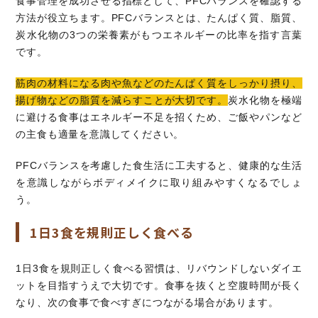
食事管理を成功させる指標として、PFCバランスを確認する
方法が役立ちます。PFCバランスとは、たんぱく質、脂質、
炭水化物の3つの栄養素がもつエネルギーの比率を指す言葉
です。
筋肉の材料になる肉や魚などのたんぱく質をしっかり摂り、
揚げ物などの脂質を減らすことが大切です。
炭水化物を極端
に避ける食事はエネルギー不足を招くため、ご飯やパンなど
の主食も適量を意識してください。
PFCバランスを考慮した食生活に工夫すると、健康的な生活
を意識しながらボディメイクに取り組みやすくなるでしょ
う。
1日3食を規則正しく食べる
1日3食を規則正しく食べる習慣は、リバウンドしないダイエ
ットを目指すうえで大切です。食事を抜くと空腹時間が長く
なり、次の食事で食べすぎにつながる場合があります。