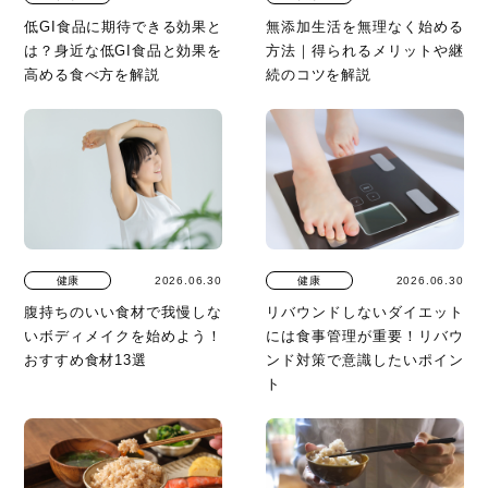
低GI食品に期待できる効果と
無添加生活を無理なく始める
は？身近な低GI食品と効果を
方法｜得られるメリットや継
高める食べ方を解説
続のコツを解説
健康
2026.06.30
健康
2026.06.30
腹持ちのいい食材で我慢しな
リバウンドしないダイエット
いボディメイクを始めよう！
には食事管理が重要！リバウ
おすすめ食材13選
ンド対策で意識したいポイン
ト