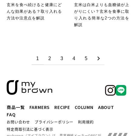
玄米を食べ続けると健康にど
玄米は白米よりも血糖値が上
んな効果がある？取り入れる
がりにくい？玄米を食事に取
方法や注意点を解説
り入れる簡単な2つの方法を
解説
1
2
3
4
5
商品一覧
FARMERS
RECIPE
COLUMN
ABOUT
FAQ
お問い合わせ
プライバシーポリシー
利用規約
特定商取引法に基づく表示
mybrown（マイブラウン）は、農業機械メーカーORECが