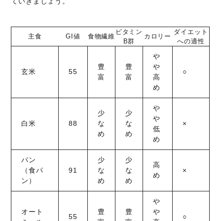
ていきましょう。
ビタミン
ダイエット
主食
GI値
食物繊維
カロリー
B群
への適性
や
豊
豊
や
玄米
55
○
富
富
高
め
や
少
少
や
白米
88
な
な
×
低
め
め
め
パン
少
少
高
（食パ
91
な
な
×
め
ン）
め
め
や
オート
豊
豊
や
55
○