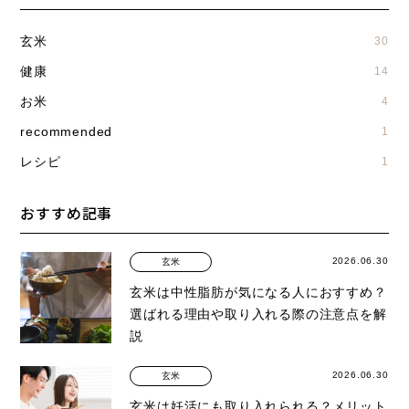
玄米
30
健康
14
お米
4
recommended
1
レシピ
1
おすすめ記事
2026.06.30
玄米
玄米は中性脂肪が気になる人におすすめ？
選ばれる理由や取り入れる際の注意点を解
説
2026.06.30
玄米
玄米は妊活にも取り入れられる？メリット