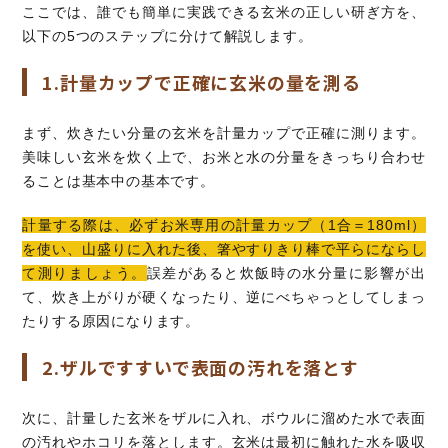
ここでは、誰でも簡単に実践できる玄米の正しい研ぎ方を、
以下の5つのステップに分けて解説します。
1.計量カップで正確に玄米の量を測る
まず、炊きたい分量の玄米を計量カップで正確に測ります。
美味しい玄米を炊く上で、お米と水の分量をきっちり合わせ
ることは基本中の基本です。
計量する際は、必ずお米専用の計量カップ（1合＝180ml）
を使い、山盛りに入れた後、箸やすりきり棒で平らにならし
て測りましょう。
誤差があると炊飯時の水分量に影響が出
て、炊き上がりが硬くなったり、逆にべちゃっとしてしまっ
たりする原因になります。
2.ザルですすいで表面の汚れを落とす
次に、計量した玄米をザルに入れ、ボウルに溜めた水で表面
の汚れやホコリを落とします。玄米は最初に触れた水を吸収