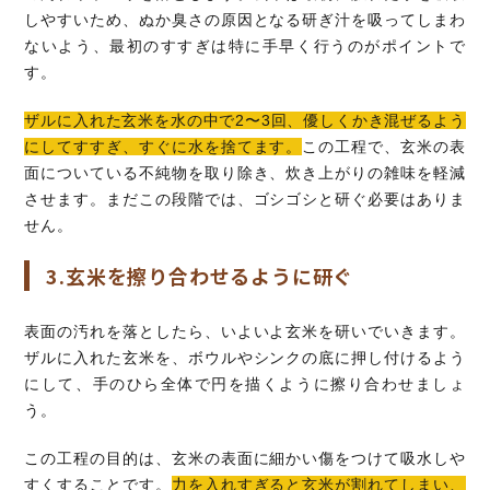
しやすいため、ぬか臭さの原因となる研ぎ汁を吸ってしまわ
ないよう、最初のすすぎは特に手早く行うのがポイントで
す。
ザルに入れた玄米を水の中で2〜3回、優しくかき混ぜるよう
にしてすすぎ、すぐに水を捨てます。
この工程で、玄米の表
面についている不純物を取り除き、炊き上がりの雑味を軽減
させます。まだこの段階では、ゴシゴシと研ぐ必要はありま
せん。
3.玄米を擦り合わせるように研ぐ
表面の汚れを落としたら、いよいよ玄米を研いでいきます。
ザルに入れた玄米を、ボウルやシンクの底に押し付けるよう
にして、手のひら全体で円を描くように擦り合わせましょ
う。
この工程の目的は、玄米の表面に細かい傷をつけて吸水しや
すくすることです。
力を入れすぎると玄米が割れてしまい、