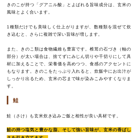
きのこが持つ「グアニル酸」とよばれる旨味成分は、玄米の
風味とよく合います。
1種類だけでも美味しく仕上がりますが、数種類を混ぜて炊
き込むと、さらに複雑で深い旨味が増します。
また、きのこ類は食物繊維も豊富です。椎茸の石づき（軸の
部分）が太い場合は、捨てずにみじん切りや千切りにして具
材に加えることで、栄養価を高めつつ、食感のアクセントに
もなります。きのこをたっぷり入れると、炊飯中にお出汁が
しっかり出るため、玄米の芯まで味が染みこみやすくなりま
す。
鮭
鮭（さけ）も玄米炊き込みご飯と相性が良い具材です。
鮭の持つ塩気と豊かな脂、そして強い旨味が、玄米の香ばし
さを引き立てます。