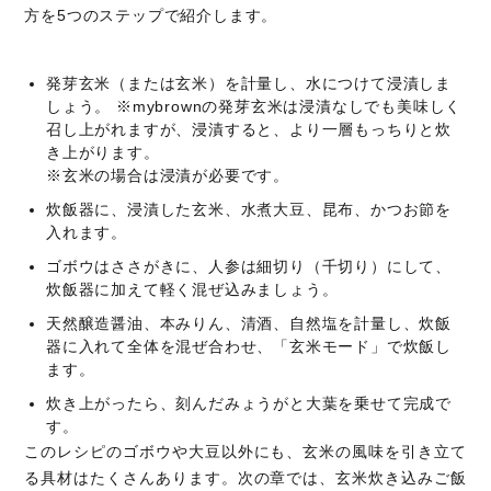
方を5つのステップで紹介します。
発芽玄米（または玄米）を計量し、水につけて浸漬しま
しょう。 ※mybrownの発芽玄米は浸漬なしでも美味しく
召し上がれますが、浸漬すると、より一層もっちりと炊
き上がります。
※玄米の場合は浸漬が必要です。
炊飯器に、浸漬した玄米、水煮大豆、昆布、かつお節を
入れます。
ゴボウはささがきに、人参は細切り（千切り）にして、
炊飯器に加えて軽く混ぜ込みましょう。
天然醸造醤油、本みりん、清酒、自然塩を計量し、炊飯
器に入れて全体を混ぜ合わせ、「玄米モード」で炊飯し
ます。
炊き上がったら、刻んだみょうがと大葉を乗せて完成で
す。
このレシピのゴボウや大豆以外にも、玄米の風味を引き立て
る具材はたくさんあります。次の章では、玄米炊き込みご飯