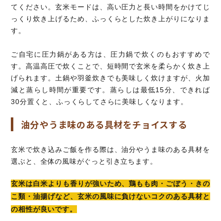
てください。玄米モードは、高い圧力と長い時間をかけてじ
っくり炊き上げるため、ふっくらとした炊き上がりになりま
す。
ご自宅に圧力鍋がある方は、圧力鍋で炊くのもおすすめで
す。高温高圧で炊くことで、短時間で玄米を柔らかく炊き上
げられます。土鍋や羽釜炊きでも美味しく炊けますが、火加
減と蒸らし時間が重要です。蒸らしは最低15分、できれば
30分置くと、ふっくらしてさらに美味しくなります。
油分やうま味のある具材をチョイスする
玄米で炊き込みご飯を作る際は、油分やうま味のある具材を
選ぶと、全体の風味がぐっと引き立ちます。
玄米は白米よりも香りが強いため、鶏もも肉・ごぼう・きの
こ類・油揚げなど、玄米の風味に負けないコクのある具材と
の相性が良いです。