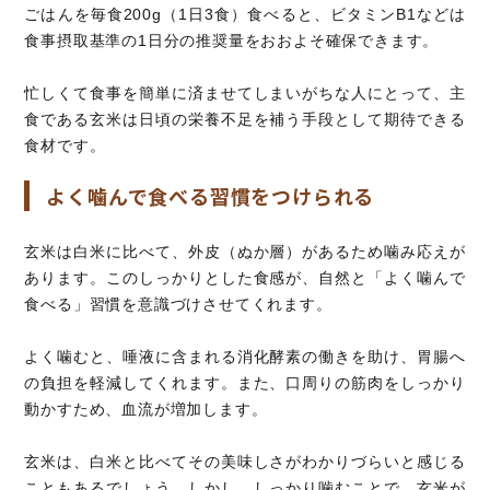
ごはんを毎食200g（1日3食）食べると、ビタミンB1などは
食事摂取基準の1日分の推奨量をおおよそ確保できます。
忙しくて食事を簡単に済ませてしまいがちな人にとって、主
食である玄米は日頃の栄養不足を補う手段として期待できる
食材です。
よく噛んで食べる習慣をつけられる
玄米は白米に比べて、外皮（ぬか層）があるため噛み応えが
あります。このしっかりとした食感が、自然と「よく噛んで
食べる」習慣を意識づけさせてくれます。
よく噛むと、唾液に含まれる消化酵素の働きを助け、胃腸へ
の負担を軽減してくれます。また、口周りの筋肉をしっかり
動かすため、血流が増加します。
玄米は、白米と比べてその美味しさがわかりづらいと感じる
こともあるでしょう。しかし、しっかり噛むことで、玄米が