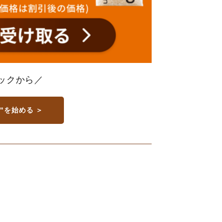
ックから／
"を始める ＞