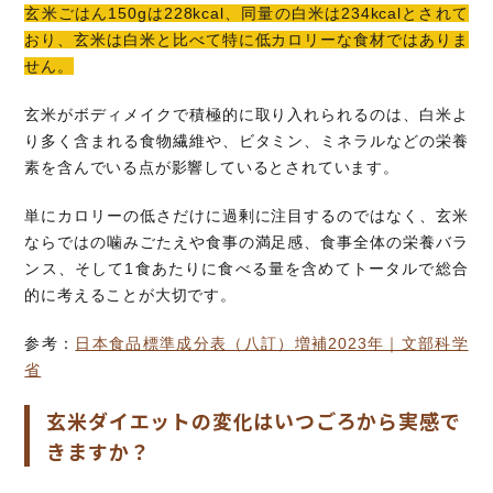
玄米ごはん150gは228kcal、同量の白米は234kcalとされて
おり、玄米は白米と比べて特に低カロリーな食材ではありま
せん。
玄米がボディメイクで積極的に取り入れられるのは、白米よ
り多く含まれる食物繊維や、ビタミン、ミネラルなどの栄養
素を含んでいる点が影響しているとされています。
単にカロリーの低さだけに過剰に注目するのではなく、玄米
ならではの噛みごたえや食事の満足感、食事全体の栄養バラ
ンス、そして1食あたりに食べる量を含めてトータルで総合
的に考えることが大切です。
参考：
日本食品標準成分表（八訂）増補2023年｜文部科学
省
玄米ダイエットの変化はいつごろから実感で
きますか？