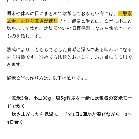
週末や休みの日にまとめて炊飯しておきたい方には、
「酵素
玄米」の作り置きが便利
です。酵素玄米とは、玄米に小豆と
塩を加えて炊き、炊飯器で3〜4日間保温しながら熟成させた
ものを指します。
熟成により、もちもちとした食感と深みのある味わいになる
のも特徴です。冷めても比較的おいしく、お弁当にも活用で
きます。
酵素玄米の作り方は、以下の通りです。
・玄米3合、小豆30g、塩5g程度を一緒に炊飯器の玄米モー
ドで炊く
・炊き上がったら保温モードで1日1回かき混ぜながら、3〜
4日置く