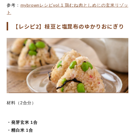
参考：
mybrownレシピvol.1 鶏むね肉としめじの玄米リゾッ
ト
【レシピ2】枝豆と塩昆布のゆかりおにぎり
材料（2合分）
・発芽玄米 1合
・精白米 1合