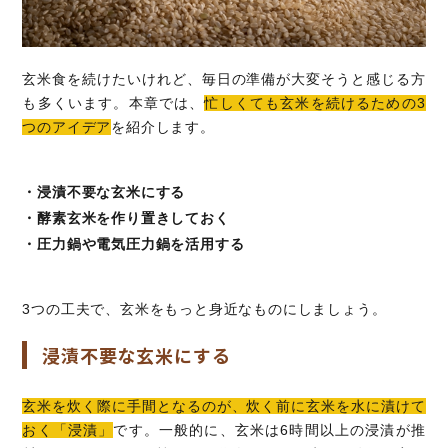
玄米食を続けたいけれど、毎日の準備が大変そうと感じる方
も多くいます。本章では、
忙しくても玄米を続けるための3
つのアイデア
を紹介します。
・浸漬不要な玄米にする
・酵素玄米を作り置きしておく
・圧力鍋や電気圧力鍋を活用する
3つの工夫で、玄米をもっと身近なものにしましょう。
浸漬不要な玄米にする
玄米を炊く際に手間となるのが、炊く前に玄米を水に漬けて
おく「浸漬」
です。一般的に、玄米は6時間以上の浸漬が推