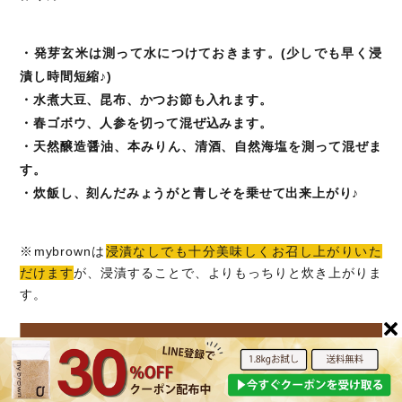
・発芽玄米は測って水につけておきます。(少しでも早く浸
漬し時間短縮♪)
・水煮大豆、昆布、かつお節も入れます。
・春ゴボウ、人参を切って混ぜ込みます。
・天然醸造醤油、本みりん、清酒、自然海塩を測って混ぜま
す。
・炊飯し、刻んだみょうがと青しそを乗せて出来上がり♪
※mybrownは
浸漬なしでも十分美味しくお召し上がりいた
だけます
が、浸漬することで、よりもっちりと炊き上がりま
す。
全国の玄米を食べ比べるなら
「mybrown」がおすすめ！