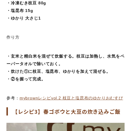
・冷凍むき枝豆 80g
・塩昆布 15g
・ゆかり 大さじ1
作り方
・玄米と精白米を混ぜて炊飯する。枝豆は加熱し、水気をペ
ーパータオルで除いておく。
・炊けた①に枝豆、塩昆布、ゆかりを加えて混ぜる。
・②を握って完成。
参考：
mybrownレシピvol.2 枝豆と塩昆布のゆかりおむすび
【レシピ3】春ゴボウと大豆の炊き込みご飯