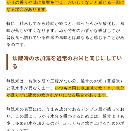
がりの香りや味に影響を与え、おいしくないと感じる一因に
なる場合があります
。
特に、精米してから時間が経つと、残ったぬかが酸化し、風
味が落ちやすくなります。ぬか特有のわずかな香ばしさが、
普段食べ慣れている白米の風味とは異なると感じることがあ
るのです。
炊飯時の水加減を通常のお米と同じにしてい
る
無洗米は、お米を研ぐ工程がない分、通常のお米（普通米）
と吸水率が異なります。
いつもと同じ水加減で炊くと、水分
が足りずに硬めの炊きあがりになる場合があります
。
無洗米の表面には、うまみ成分であるデンプン層が残ってお
り、この層にしっかり水分を吸わせるためには、通常よりも
少し多めの水を加えるのが、ふっくらと炊き上げるためのポ
イントです。