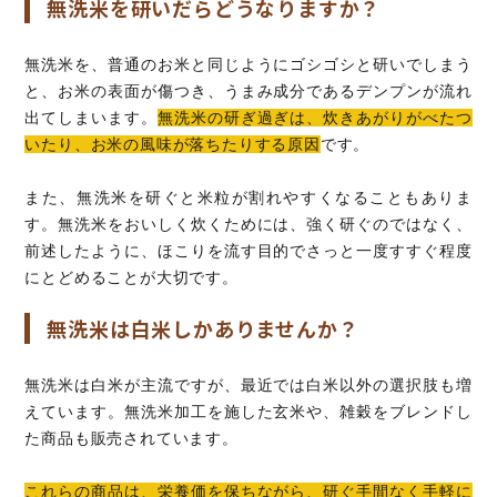
無洗米を研いだらどうなりますか？
無洗米を、普通のお米と同じようにゴシゴシと研いでしまう
と、お米の表面が傷つき、うまみ成分であるデンプンが流れ
出てしまいます。
無洗米の研ぎ過ぎは、炊きあがりがべたつ
いたり、お米の風味が落ちたりする原因
です。
また、無洗米を研ぐと米粒が割れやすくなることもありま
す。無洗米をおいしく炊くためには、強く研ぐのではなく、
前述したように、ほこりを流す目的でさっと一度すすぐ程度
にとどめることが大切です。
無洗米は白米しかありませんか？
無洗米は白米が主流ですが、最近では白米以外の選択肢も増
えています。無洗米加工を施した玄米や、雑穀をブレンドし
た商品も販売されています。
これらの商品は、栄養価を保ちながら、研ぐ手間なく手軽に