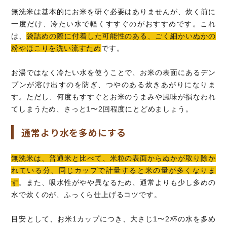
無洗米は基本的にお米を研ぐ必要はありませんが、炊く前に
一度だけ、冷たい水で軽くすすぐのがおすすめです。これ
は、
袋詰めの際に付着した可能性のある、ごく細かいぬかの
粉やほこりを洗い流すため
です。
お湯ではなく冷たい水を使うことで、お米の表面にあるデン
プンが溶け出すのを防ぎ、つやのある炊きあがりになりま
す。ただし、何度もすすぐとお米のうまみや風味が損なわれ
てしまうため、さっと1〜2回程度にとどめましょう。
通常より水を多めにする
無洗米は、普通米と比べて、米粒の表面からぬかが取り除か
れている分、同じカップで計量すると米の量が多くなりま
す
。また、吸水性がやや異なるため、通常よりも少し多めの
水で炊くのが、ふっくら仕上げるコツです。
目安として、お米1カップにつき、大さじ1〜2杯の水を多め