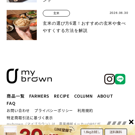
ント
2026.06.30
玄米
玄米の選び方6選！おすすめの玄米や食べ
やすくする方法を解説
商品一覧
FARMERS
RECIPE
COLUMN
ABOUT
FAQ
お問い合わせ
プライバシーポリシー
利用規約
特定商取引法に基づく表示
mybrown（マイブラウン）は、農業機械メーカーORECが
提供するブランドです。
全国の農家とつながるORECによ
る、つくり手の顔が見える玄米をお楽しみください