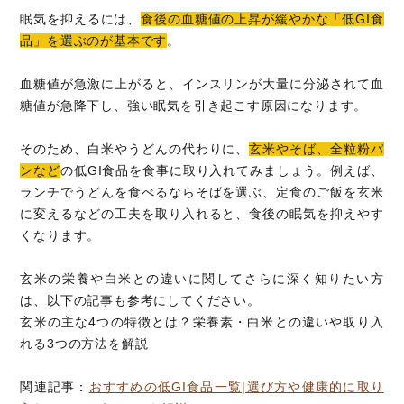
眠気を抑えるには、
食後の血糖値の上昇が緩やかな「低GI食
品」を選ぶのが基本です
。
血糖値が急激に上がると、インスリンが大量に分泌されて血
糖値が急降下し、強い眠気を引き起こす原因になります。
そのため、白米やうどんの代わりに、
玄米やそば、全粒粉パ
ンなど
の低GI食品を食事に取り入れてみましょう。例えば、
ランチでうどんを食べるならそばを選ぶ、定食のご飯を玄米
に変えるなどの工夫を取り入れると、食後の眠気を抑えやす
くなります。
玄米の栄養や白米との違いに関してさらに深く知りたい方
は、以下の記事も参考にしてください。
玄米の主な4つの特徴とは？栄養素・白米との違いや取り入
れる3つの方法を解説
関連記事：
おすすめの低GI食品一覧|選び方や健康的に取り