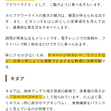
フラワーライス」として、ご飯のように食べる方もいます。
カリフラワーライスの最大の魅力は、糖質が抑えられる点で
す。また、ビタミンCをはじめとした栄養成分を含んでお
り、健康的な食生活をサポートします。
調理が簡単な点もメリットです。電子レンジでの加熱や、フ
ライパンで軽く炒めるだけですぐに食べられます。
味にクセが少ないため、
チャーハンやカレー、リゾットな
ど、白米と同じような感覚でさまざまな料理に活用可能
で
す。
キヌア
キヌアは、南米アンデス地方原産の穀物で、栄養価の高さか
ら
「スーパーフード」
として知られています。たんぱく質、
ミネラル（特に鉄分やマグネシウム）、食物繊維をバランス
よく含んでいるのが特徴です。