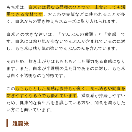
もち米は、
白米とは異なる品種のひとつで、主食としても活
用できる食材です
。おこわや赤飯などに使われることが多
く、白米からの置き換えもスムーズに取り入れられます。
白米との大きな違いは、「でんぷんの種類」と「食感」で
す。白米には粘り気が少ないでんぷんが含まれているのに対
し、もち米は粘り気の強いでんぷんのみを含んでいます。
そのため、炊き上がりはもちもちとした弾力ある食感になり
ます。また、白米が半透明の見た目であるのに対し、もち米
は白く不透明なのも特徴です。
この
もちもちとした食感は腹持ちが良く、食べ過ぎや間食を
防ぎやすくなる点でも優れています
。満腹感が持続しやすい
ため、健康的な食生活を意識している方や、間食を減らした
い方にも向いています。
雑穀米