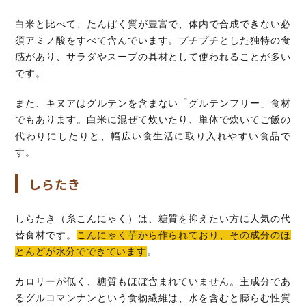
白米と比べて、たんぱく質が豊富で、体内で合成できない必
須アミノ酸をすべて含んでいます。プチプチとした独特の食
感があり、サラダやスープの具材として使われることが多い
です。
また、キヌアはグルテンを含まない「グルテンフリー」食材
でもあります。白米に混ぜて炊いたり、単体で炊いてご飯の
代わりにしたりと、幅広い食生活に取り入れやすい食品で
す。
しらたき
しらたき（糸こんにゃく）は、糖質を抑えたい方に人気の代
替食材です。
こんにゃく芋から作られており、その成分のほ
とんどが水分でできています
。
カロリーが低く、糖質もほぼ含まれていません。主成分であ
るグルコマンナンという食物繊維は、水を含むと膨らむ性質