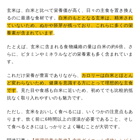
玄米は、白米と比べて栄養価が高く、日々の主食を置き換え
るのに最適な食材です。
白米のもととなる玄米は、精米され
ていないため、ぬかや胚芽が残っており、これらに多くの栄
養素が含まれています
。
たとえば、玄米に含まれる食物繊維の量は白米の約6倍。さ
らに、ビタミンやミネラルなどの栄養素も多く含まれていま
す。
これだけ栄養が豊富でありながら、
カロリーは白米とほとん
ど変わらないため、健康を意識する方にとって理想的な主食
です
。見た目や食感も白米に近いため、初めてでも比較的抵
抗なく取り入れやすいのも魅力です。
ただし、玄米をおいしく食べるには、いくつかの注意点もあ
ります。炊く前に6時間以上の浸漬が必要であること、そし
て食べるときにはしっかりとよく噛むことが大切です。