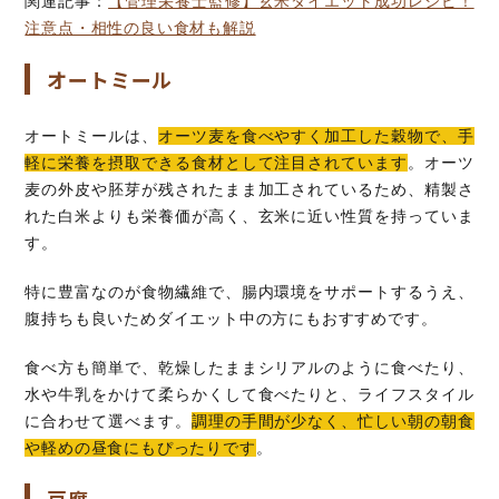
関連記事：
【管理栄養士監修】玄米ダイエット成功レシピ！
注意点・相性の良い食材も解説
オートミール
オートミールは、
オーツ麦を食べやすく加工した穀物で、手
軽に栄養を摂取できる食材として注目されています
。オーツ
麦の外皮や胚芽が残されたまま加工されているため、精製さ
れた白米よりも栄養価が高く、玄米に近い性質を持っていま
す。
特に豊富なのが食物繊維で、腸内環境をサポートするうえ、
腹持ちも良いためダイエット中の方にもおすすめです。
食べ方も簡単で、乾燥したままシリアルのように食べたり、
水や牛乳をかけて柔らかくして食べたりと、ライフスタイル
に合わせて選べます。
調理の手間が少なく、忙しい朝の朝食
や軽めの昼食にもぴったりです
。