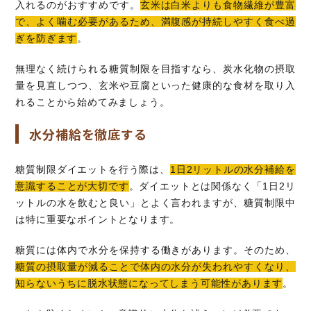
入れるのがおすすめです。
玄米は白米よりも食物繊維が豊富
で、よく噛む必要があるため、満腹感が持続しやすく食べ過
ぎを防ぎます
。
無理なく続けられる糖質制限を目指すなら、炭水化物の摂取
量を見直しつつ、玄米や豆腐といった健康的な食材を取り入
れることから始めてみましょう。
水分補給を徹底する
糖質制限ダイエットを行う際は、
1日2リットルの水分補給を
意識することが大切です
。ダイエットとは関係なく「1日2リ
ットルの水を飲むと良い」とよく言われますが、糖質制限中
は特に重要なポイントとなります。
糖質には体内で水分を保持する働きがあります。そのため、
糖質の摂取量が減ることで体内の水分が失われやすくなり、
知らないうちに脱水状態になってしまう可能性があります
。