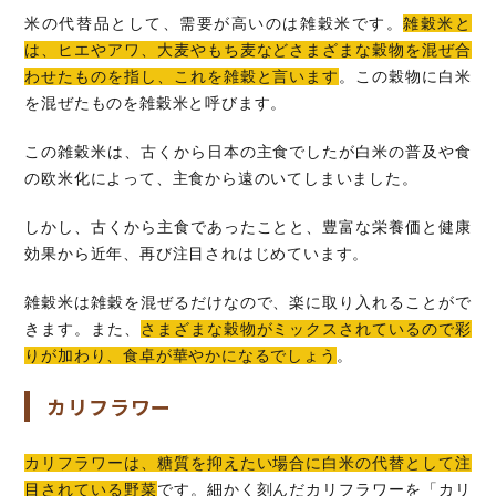
米の代替品として、需要が高いのは雑穀米です。
雑穀米と
は、ヒエやアワ、大麦やもち麦などさまざまな穀物を混ぜ合
わせたものを指し、これを雑穀と言います
。この穀物に白米
を混ぜたものを雑穀米と呼びます。
この雑穀米は、古くから日本の主食でしたが白米の普及や食
の欧米化によって、主食から遠のいてしまいました。
しかし、古くから主食であったことと、豊富な栄養価と健康
効果から近年、再び注目されはじめています。
雑穀米は雑穀を混ぜるだけなので、楽に取り入れることがで
きます。また、
さまざまな穀物がミックスされているので彩
りが加わり、食卓が華やかになるでしょう
。
カリフラワー
カリフラワーは、糖質を抑えたい場合に白米の代替として注
目されている野菜
です。細かく刻んだカリフラワーを「カリ