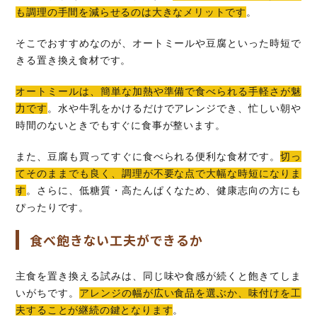
も調理の手間を減らせるのは大きなメリットです
。
そこでおすすめなのが、オートミールや豆腐といった時短で
きる置き換え食材です。
オートミールは、簡単な加熱や準備で食べられる手軽さが魅
力です
。水や牛乳をかけるだけでアレンジでき、忙しい朝や
時間のないときでもすぐに食事が整います。
また、豆腐も買ってすぐに食べられる便利な食材です。
切っ
てそのままでも良く、調理が不要な点で大幅な時短になりま
す
。さらに、低糖質・高たんぱくなため、健康志向の方にも
ぴったりです。
食べ飽きない工夫ができるか
主食を置き換える試みは、同じ味や食感が続くと飽きてしま
いがちです。
アレンジの幅が広い食品を選ぶか、味付けを工
夫することが継続の鍵となります
。