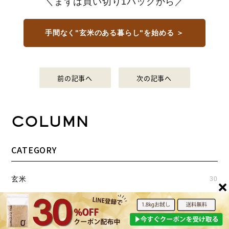
＼まずは買い切り1パックから／
手間なく"玄米のある暮らし"を始める ＞
前の記事へ
次の記事へ
COLUMN
CATEGORY
玄米
30
健康
14
お米
4