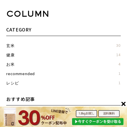
COLUMN
CATEGORY
玄米
30
健康
14
お米
4
recommended
1
レシピ
1
おすすめ記事
2025.12.02
玄米
お米の4つの虫対策虫がわく原因とわいて