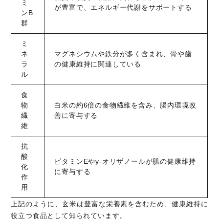
ミ
が豊富で、エネルギー代謝をサポートする
ンB
群
ミ
ネ
マグネシウムや鉄分が多く含まれ、骨や歯
ラ
の健康維持に関連している
ル
食
物
白米の約6倍の食物繊維を含み、腸内環境改
繊
善に寄与する
維
抗
酸
ビタミンEやγ-オリザノールが肌の健康維持
化
に寄与する
作
用
上記のように、玄米は豊富な栄養素を含むため、健康維持に
役立つ食品として知られています。