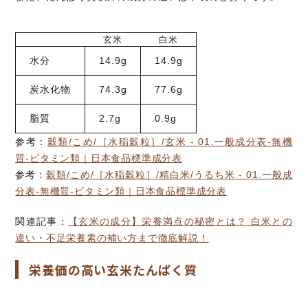
玄米
白米
水分
14.9g
14.9g
炭水化物
74.3g
77.6g
脂質
2.7g
0.9g
参考：
穀類/こめ/［水稲穀粒］/玄米 - 01.一般成分表-無機
質-ビタミン類｜日本食品標準成分表
参考：
穀類/こめ/［水稲穀粒］/精白米/うるち米 - 01.一般成
分表-無機質-ビタミン類｜日本食品標準成分表
関連記事：
【玄米の成分】栄養満点の秘密とは？ 白米との
違い・不足栄養素の補い方まで徹底解説！
栄養価の高い玄米たんぱく質