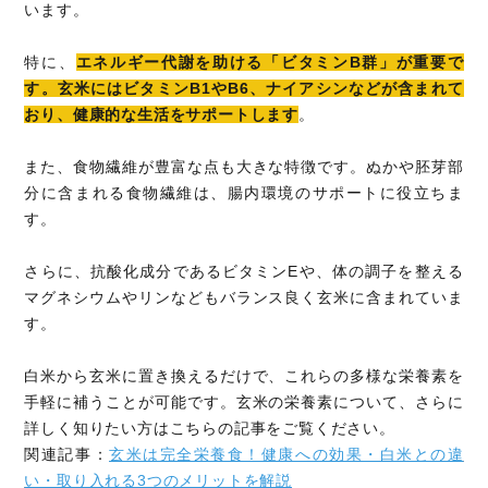
います。
特に、
エネルギー代謝を助ける「ビタミンB群」が重要で
す。玄米にはビタミンB1やB6、ナイアシンなどが含まれて
おり、健康的な生活をサポートします
。
また、食物繊維が豊富な点も大きな特徴です。ぬかや胚芽部
分に含まれる食物繊維は、腸内環境のサポートに役立ちま
す。
さらに、抗酸化成分であるビタミンEや、体の調子を整える
マグネシウムやリンなどもバランス良く玄米に含まれていま
す。
白米から玄米に置き換えるだけで、これらの多様な栄養素を
手軽に補うことが可能です。玄米の栄養素について、さらに
詳しく知りたい方はこちらの記事をご覧ください。
関連記事：
玄米は完全栄養食！健康への効果・白米との違
い・取り入れる3つのメリットを解説