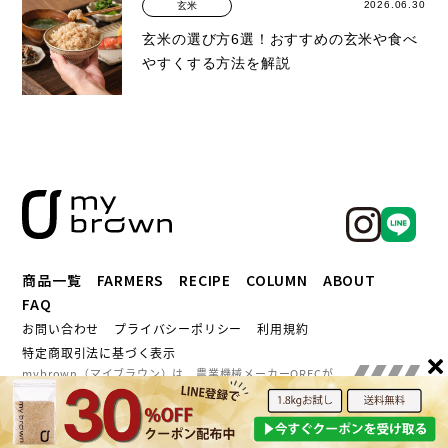
2026.06.30
玄米
玄米の選び方6選！おすすめの玄米や食べ
やすくする方法を解説
商品一覧
FARMERS
RECIPE
COLUMN
ABOUT
FAQ
お問い合わせ
プライバシーポリシー
利用規約
特定商取引法に基づく表示
mybrown（マイブラウン）は、農業機械メーカーORECが
提供するブランドです。
全国の農家とつながるORECによ
る、つくり手の顔が見える玄米をお楽しみください
© mybrown. All Rights Reserved.