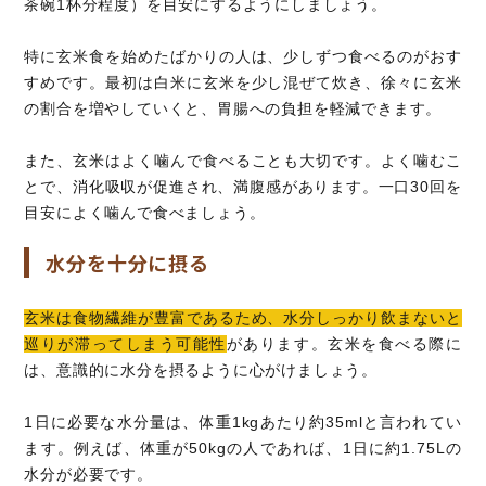
茶碗1杯分程度）を目安にするようにしましょう。
特に玄米食を始めたばかりの人は、少しずつ食べるのがおす
すめです。最初は白米に玄米を少し混ぜて炊き、徐々に玄米
の割合を増やしていくと、胃腸への負担を軽減できます。
また、玄米はよく噛んで食べることも大切です。よく噛むこ
とで、消化吸収が促進され、満腹感があります。一口30回を
目安によく噛んで食べましょう。
水分を十分に摂る
玄米は食物繊維が豊富であるため、水分しっかり飲まないと
巡りが滞ってしまう可能性
があります。玄米を食べる際に
は、意識的に水分を摂るように心がけましょう。
1日に必要な水分量は、体重1kgあたり約35mlと言われてい
ます。例えば、体重が50kgの人であれば、1日に約1.75Lの
水分が必要です。