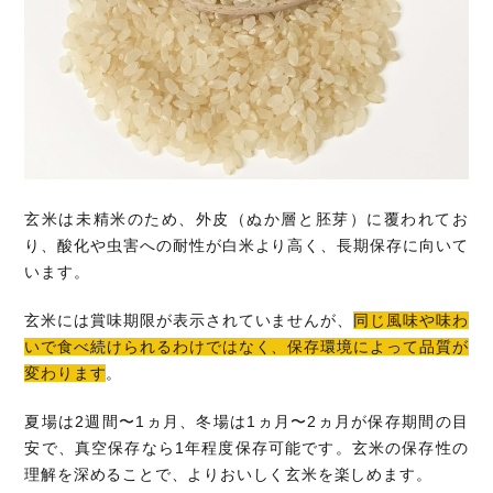
玄米は未精米のため、外皮（ぬか層と胚芽）に覆われてお
り、酸化や虫害への耐性が白米より高く、長期保存に向いて
います。
玄米には賞味期限が表示されていませんが、
同じ風味や味わ
いで食べ続けられるわけではなく、保存環境によって品質が
変わります
。
夏場は2週間〜1ヵ月、冬場は1ヵ月〜2ヵ月が保存期間の目
安で、真空保存なら1年程度保存可能です。玄米の保存性の
理解を深めることで、よりおいしく玄米を楽しめます。