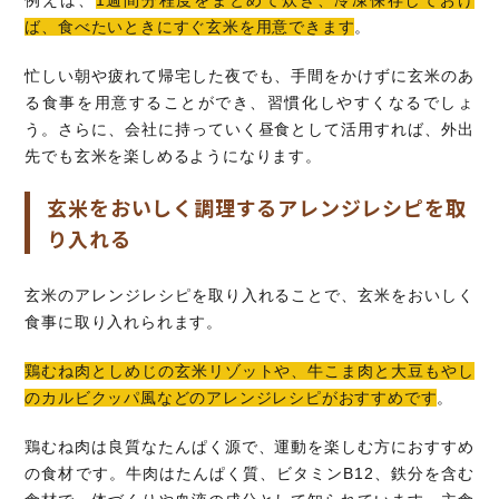
例えば、
1週間分程度をまとめて炊き、冷凍保存しておけ
ば、食べたいときにすぐ玄米を用意できます
。
忙しい朝や疲れて帰宅した夜でも、手間をかけずに玄米のあ
る食事を用意することができ、習慣化しやすくなるでしょ
う。さらに、会社に持っていく昼食として活用すれば、外出
先でも玄米を楽しめるようになります。
玄米をおいしく調理するアレンジレシピを取
り入れる
玄米のアレンジレシピを取り入れることで、玄米をおいしく
食事に取り入れられます。
鶏むね肉としめじの玄米リゾットや、牛こま肉と大豆もやし
のカルビクッパ風などのアレンジレシピがおすすめです
。
鶏むね肉は良質なたんぱく源で、運動を楽しむ方におすすめ
の食材です。牛肉はたんぱく質、ビタミンB12、鉄分を含む