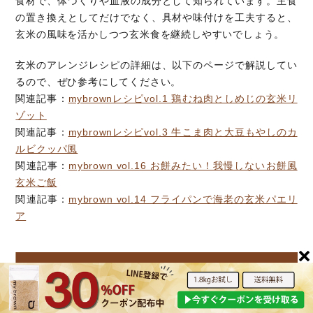
食材で、体づくりや血液の成分として知られています。主食
の置き換えとしてだけでなく、具材や味付けを工夫すると、
玄米の風味を活かしつつ玄米食を継続しやすいでしょう。
玄米のアレンジレシピの詳細は、以下のページで解説してい
るので、ぜひ参考にしてください。
関連記事：
mybrownレシピvol.1 鶏むね肉としめじの玄米リ
ゾット
関連記事：
mybrownレシピvol.3 牛こま肉と大豆もやしのカ
ルビクッパ風
関連記事：
mybrown vol.16 お餅みたい！我慢しないお餅風
玄米ご飯
関連記事：
mybrown vol.14 フライパンで海老の玄米パエリ
ア
白米から玄米に切り替える際の3つの注意点