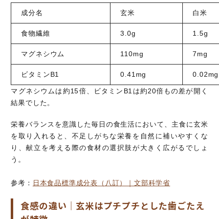
成分名
玄米
白米
食物繊維
3.0g
1.5g
マグネシウム
110mg
7mg
ビタミンB1
0.41mg
0.02mg
マグネシウムは約15倍、ビタミンB1は約20倍もの差が開く
結果でした。
栄養バランスを意識した毎日の食生活において、主食に玄米
を取り入れると、不足しがちな栄養を自然に補いやすくな
り、献立を考える際の食材の選択肢が大きく広がるでしょ
う。
参考：
日本食品標準成分表（八訂）｜文部科学省
食感の違い｜玄米はプチプチとした歯ごたえ