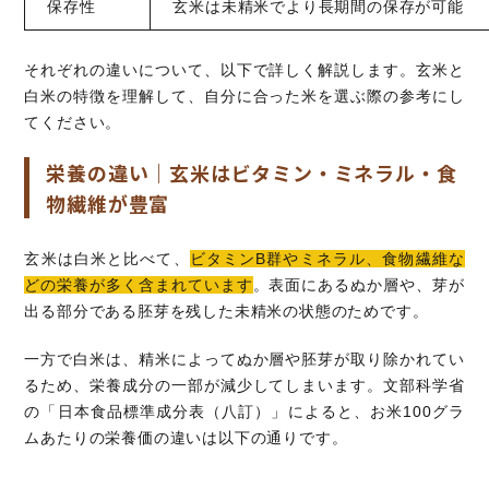
保存性
玄米は未精米でより長期間の保存が可能
それぞれの違いについて、以下で詳しく解説します。玄米と
白米の特徴を理解して、自分に合った米を選ぶ際の参考にし
てください。
栄養の違い｜玄米はビタミン・ミネラル・食
物繊維が豊富
玄米は白米と比べて、
ビタミンB群やミネラル、食物繊維な
どの栄養が多く含まれています
。表面にあるぬか層や、芽が
出る部分である胚芽を残した未精米の状態のためです。
一方で白米は、精米によってぬか層や胚芽が取り除かれてい
るため、栄養成分の一部が減少してしまいます。文部科学省
の「日本食品標準成分表（八訂）」によると、お米100グラ
ムあたりの栄養価の違いは以下の通りです。