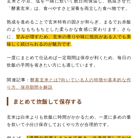
玄米と小豆、塩を一緒に炊いて数日間保温し、熟成させた
「酵素玄米」は、食べやすさと栄養を両立した食べ物です。
熟成を進めることで玄米特有の固さが和らぎ、まるでお赤飯
のようなもちもちとした柔らかな食感に変わります。さら
に、
甘みが増すため、玄米の香りや味に抵抗がある人でも美
味しく続けられるのが魅力です
。
一度にまとめて仕込めば一定期間は保存が利くため、毎日の
炊飯の手間を省きたい方にも適しています。
関連記事：
酵素玄米とは?向いている人の特徴や基本的な作
り方、保存期間を解説
まとめて炊飯して保存する
玄米は白米よりも炊飯に時間がかかるため、一度に多めの量
を炊いて小分け保存しておくやり方が合理的です。